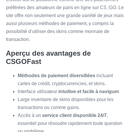
préférées des amateurs de paris en ligne sur CS :GO. Le
site offre non seulement une grande variété de jeux mais
aussi plusieurs méthodes de paiement, y compris la
possibilité d’utiliser des skins comme monnaie de
transaction.
Aperçu des avantages de
CSGOFast
Méthodes de paiement diversifiées
incluant
cartes de crédit, cryptocurrencies, et skins.
Interface utilisateur
intuitive et facile à naviguer
.
Large inventaire de skins disponibles pour les
transactions ou comme gains.
Accès à un
service client disponible 24/7
,
essentiel pour résoudre rapidement toute question
ou problème.