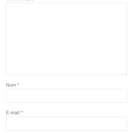
Nom
*
E-mail
*