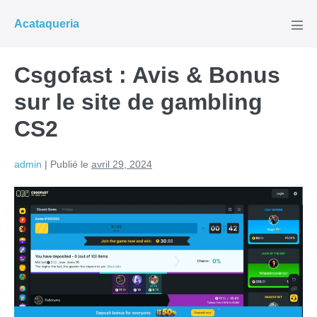
Aller
Acataqueria
au
basc
le
contenu
men
Csgofast : Avis & Bonus
sur le site de gambling
CS2
admin
|
Publié le
avril 29, 2024