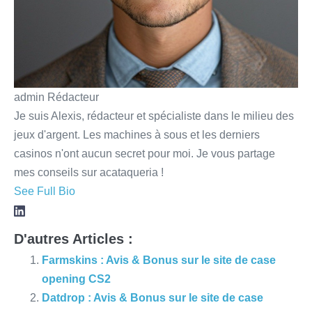
admin
Rédacteur
Je suis Alexis, rédacteur et spécialiste dans le milieu des
jeux d'argent. Les machines à sous et les derniers
casinos n'ont aucun secret pour moi. Je vous partage
mes conseils sur acataqueria !
See Full Bio
D'autres Articles :
Farmskins : Avis & Bonus sur le site de case
opening CS2
Datdrop : Avis & Bonus sur le site de case