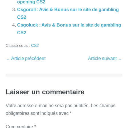
opening CS2
Csgoroll : Avis & Bonus sur le site de gambling
CS2
Csgoluck : Avis & Bonus sur le site de gambling
CS2
Classé sous :
CS2
Navigation
← Article précédent
Article suivant →
d’article
Laisser un commentaire
Votre adresse e-mail ne sera pas publiée.
Les champs
obligatoires sont indiqués avec
*
Commentaire
*