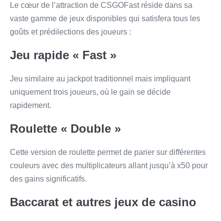
Le cœur de l’attraction de CSGOFast réside dans sa
vaste gamme de jeux disponibles qui satisfera tous les
goûts et prédilections des joueurs :
Jeu rapide « Fast »
Jeu similaire au jackpot traditionnel mais impliquant
uniquement trois joueurs, où le gain se décide
rapidement.
Roulette « Double »
Cette version de roulette permet de parier sur différentes
couleurs avec des multiplicateurs allant jusqu’à x50 pour
des gains significatifs.
Baccarat et autres jeux de casino