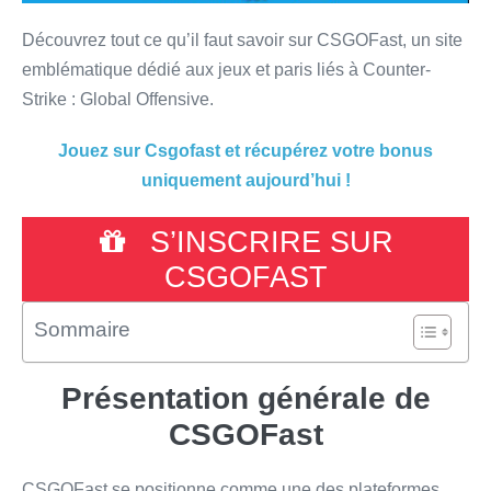
Découvrez tout ce qu’il faut savoir sur CSGOFast, un site
emblématique dédié aux jeux et paris liés à Counter-
Strike : Global Offensive.
Jouez sur Csgofast et récupérez votre bonus
uniquement aujourd’hui !
S’INSCRIRE SUR
CSGOFAST
Sommaire
Présentation générale de
CSGOFast
CSGOFast se positionne comme une des plateformes