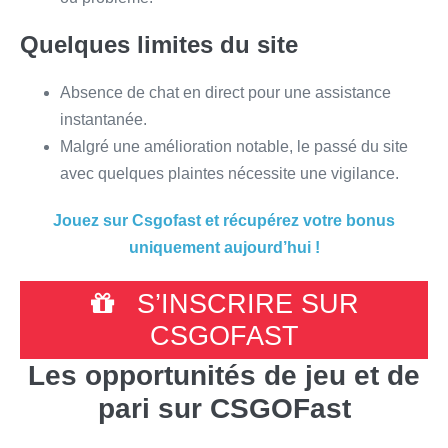
Quelques limites du site
Absence de chat en direct pour une assistance
instantanée.
Malgré une amélioration notable, le passé du site
avec quelques plaintes nécessite une vigilance.
Jouez sur Csgofast et récupérez votre bonus
uniquement aujourd’hui !
S’INSCRIRE SUR
CSGOFAST
Les opportunités de jeu et de
pari sur CSGOFast