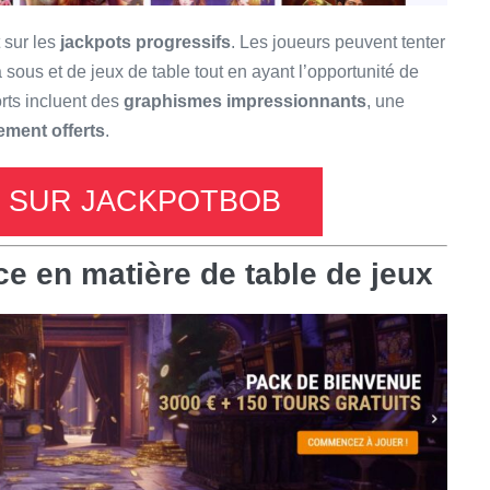
 sur les
jackpots progressifs
. Les joueurs peuvent tenter
sous et de jeux de table tout en ayant l’opportunité de
rts incluent des
graphismes impressionnants
, une
rement offerts
.
E SUR JACKPOTBOB
nce en matière de table de jeux