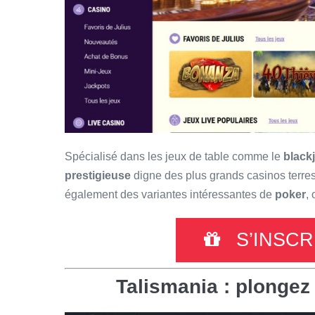
Spécialisé dans les jeux de table comme le
black
prestigieuse
digne des plus grands casinos terres
également des variantes intéressantes de
poker
,
S’INSCR
Talismania : plongez