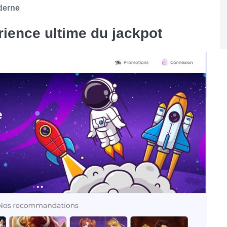
oderne
rience ultime du jackpot