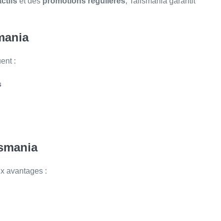
ctifs
et des
promotions régulières
, Talismania garantit
mania
ent :
s
ismania
x avantages :