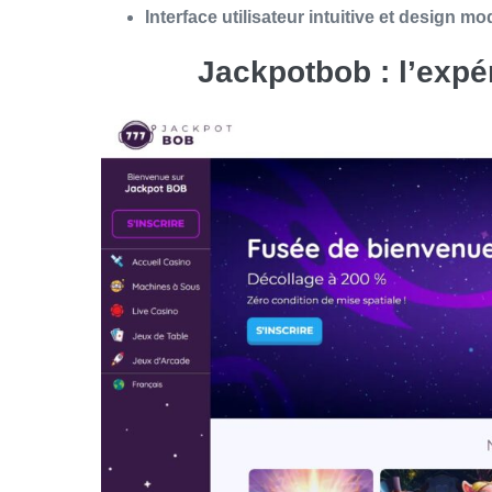
Interface utilisateur intuitive et design m
Jackpotbob : l’expé