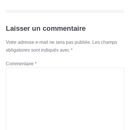
d’article
Laisser un commentaire
Votre adresse e-mail ne sera pas publiée.
Les champs
obligatoires sont indiqués avec
*
Commentaire
*