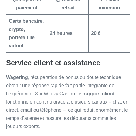
paiement
retrait
minimum
Carte bancaire,
crypto,
24 heures
20 €
portefeuille
virtuel
Service client et assistance
Wagering
, récupération de bonus ou doute technique :
obtenir une réponse rapide fait partie intégrante de
l’expérience. Sur Wildzy Casino, le
support client
fonctionne en continu grâce à plusieurs canaux – chat en
direct, email ou téléphone –, ce qui réduit énormément le
temps d’attente et rassure les débutants comme les
joueurs experts.