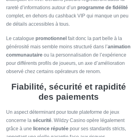
rareté d’informations autour d’un
programme de fidélité
complet, en dehors du cashback VIP qui manque un peu
de détails accessibles à tous.
Le catalogue
promotionnel
fait donc la part belle à la
générosité mais semble moins structuré dans l’
animation
communautaire
ou la personnalisation de l’expérience
pour différents profils de joueurs, un axe d’amélioration
observé chez certains opérateurs de renom.
Fiabilité, sécurité et rapidité
des paiements
Un aspect déterminant pour toute plateforme de jeux
concerne la
sécurité
. Wildzy Casino opère légalement
grâce à une
licence réputée
pour ses standards stricts,
apportant une réelle garantie face aux risques