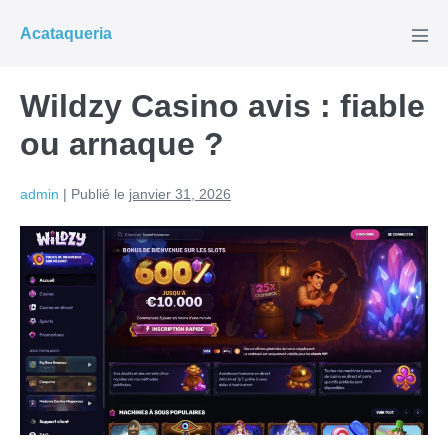
Aller
Acataqueria
au
basc
le
contenu
men
Wildzy Casino avis : fiable
ou arnaque ?
admin
|
Publié le
janvier 31, 2026