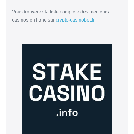
Vous trouverez la liste complète des meilleurs
casinos en ligne sur
crypto-casinobet.fr