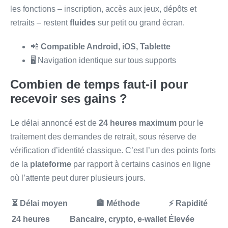
les fonctions – inscription, accès aux jeux, dépôts et
retraits – restent
fluides
sur petit ou grand écran.
📲
Compatible Android, iOS, Tablette
🖥️ Navigation identique sur tous supports
Combien de temps faut-il pour
recevoir ses gains ?
Le délai annoncé est de
24 heures maximum
pour le
traitement des demandes de retrait, sous réserve de
vérification d’identité classique. C’est l’un des points forts
de la
plateforme
par rapport à certains casinos en ligne
où l’attente peut durer plusieurs jours.
⏳ Délai moyen
🏦 Méthode
⚡ Rapidité
24 heures
Bancaire, crypto, e-wallet
Élevée