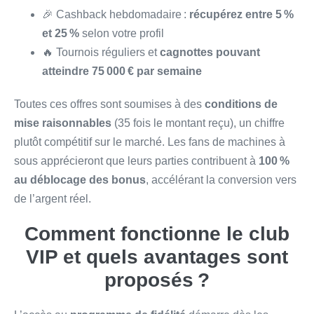
🎉 Cashback hebdomadaire :
récupérez entre 5 %
et 25 %
selon votre profil
🔥 Tournois réguliers et
cagnottes pouvant
atteindre 75 000 € par semaine
Toutes ces offres sont soumises à des
conditions de
mise raisonnables
(35 fois le montant reçu), un chiffre
plutôt compétitif sur le marché. Les fans de machines à
sous apprécieront que leurs parties contribuent à
100 %
au déblocage des bonus
, accélérant la conversion vers
de l’argent réel.
Comment fonctionne le club
VIP et quels avantages sont
proposés ?