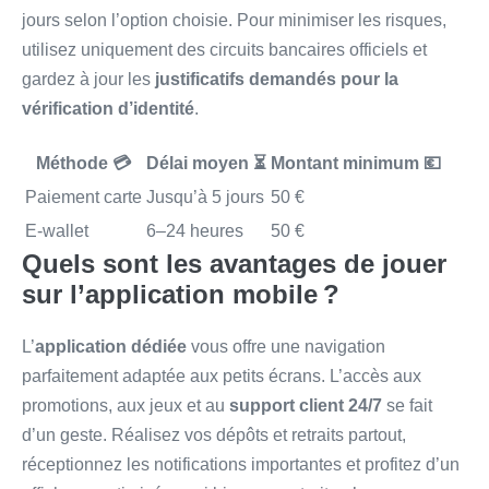
jours selon l’option choisie. Pour minimiser les risques,
utilisez uniquement des circuits bancaires officiels et
gardez à jour les
justificatifs demandés pour la
vérification d’identité
.
Méthode 💳
Délai moyen ⏳
Montant minimum 💶
Paiement carte
Jusqu’à 5 jours
50 €
E-wallet
6–24 heures
50 €
Quels sont les avantages de jouer
sur l’application mobile ?
L’
application dédiée
vous offre une navigation
parfaitement adaptée aux petits écrans. L’accès aux
promotions, aux jeux et au
support client 24/7
se fait
d’un geste. Réalisez vos dépôts et retraits partout,
réceptionnez les notifications importantes et profitez d’un