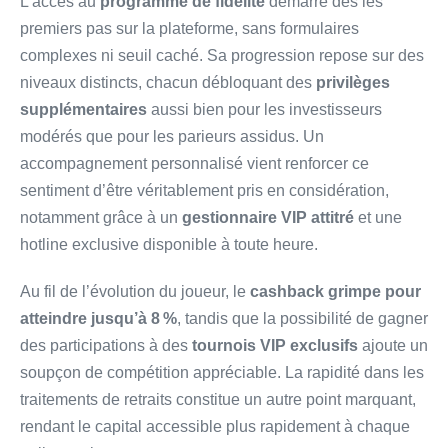
L’accès au
programme de fidélité
démarre dès les
premiers pas sur la plateforme, sans formulaires
complexes ni seuil caché. Sa progression repose sur des
niveaux distincts, chacun débloquant des
privilèges
supplémentaires
aussi bien pour les investisseurs
modérés que pour les parieurs assidus. Un
accompagnement personnalisé vient renforcer ce
sentiment d’être véritablement pris en considération,
notamment grâce à un
gestionnaire VIP attitré
et une
hotline exclusive disponible à toute heure.
Au fil de l’évolution du joueur, le
cashback grimpe pour
atteindre jusqu’à 8 %
, tandis que la possibilité de gagner
des participations à des
tournois VIP exclusifs
ajoute un
soupçon de compétition appréciable. La rapidité dans les
traitements de retraits constitue un autre point marquant,
rendant le capital accessible plus rapidement à chaque