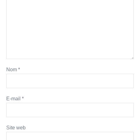
Nom
*
E-mail
*
Site web