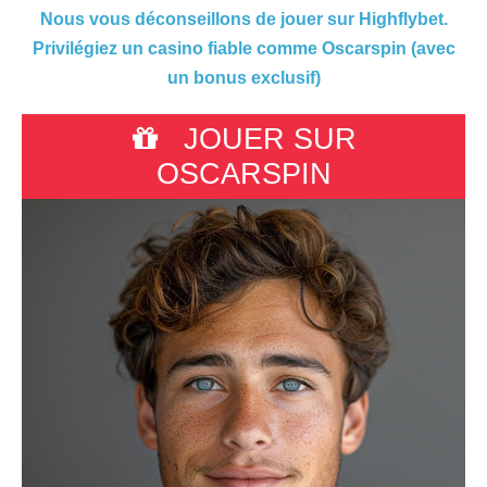
Nous vous déconseillons de jouer sur Highflybet.
Privilégiez un casino fiable comme Oscarspin (avec
un bonus exclusif)
JOUER SUR
OSCARSPIN