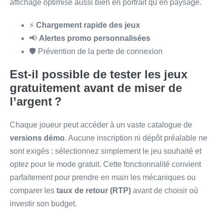
affichage optimisé aussi bien en portrait qu’en paysage.
⚡
Chargement rapide des jeux
📢
Alertes promo personnalisées
🛡️ Prévention de la perte de connexion
Est-il possible de tester les jeux
gratuitement avant de miser de
l’argent ?
Chaque joueur peut accéder à un vaste catalogue de
versions démo
. Aucune inscription ni dépôt préalable ne
sont exigés : sélectionnez simplement le jeu souhaité et
optez pour le mode gratuit. Cette fonctionnalité convient
parfaitement pour prendre en main les mécaniques ou
comparer les
taux de retour (RTP)
avant de choisir où
investir son budget.