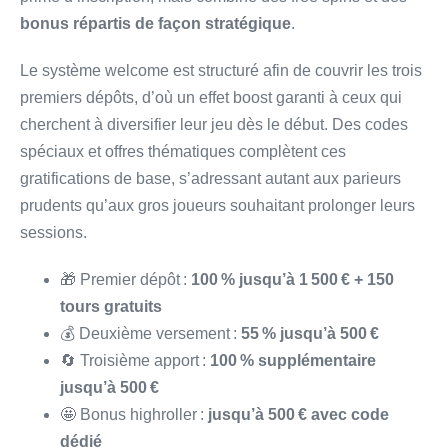
bonus répartis de façon stratégique
.
Le système welcome est structuré afin de couvrir les trois
premiers dépôts, d’où un effet boost garanti à ceux qui
cherchent à diversifier leur jeu dès le début. Des codes
spéciaux et offres thématiques complètent ces
gratifications de base, s’adressant autant aux parieurs
prudents qu’aux gros joueurs souhaitant prolonger leurs
sessions.
🎁 Premier dépôt :
100 % jusqu’à 1 500 € + 150
tours gratuits
💰 Deuxième versement :
55 % jusqu’à 500 €
🔄 Troisième apport :
100 % supplémentaire
jusqu’à 500 €
🤩 Bonus highroller :
jusqu’à 500 € avec code
dédié