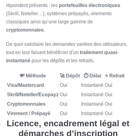
répondent présents : les
portefeuilles électroniques
(Skrill, Neteller…), systèmes prépayés, virements
classiques ainsi qu’une large gamme de
cryptomonnaies
.
De quoi satisfaire les demandes variées des utilisateurs,
tout en leur faisant bénéficier d’un
traitement quasi-
instantané
pour les dépôts et les retraits.
💸 Méthode
🚀 Dépôt
⏱️ Délai
⭐ Retrait
Visa/Mastercard
Oui
Instantané
Oui
Skrill/Neteller/Ecopayz
Oui
Instantané
Oui
Cryptomonnaies
Oui
Instantané
Oui
Virement / Prépayé
Oui
Instantané
Oui
Licence, encadrement légal et
démarches d’inscription