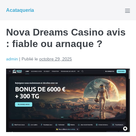
Aller
Acataqueria
au
basc
le
contenu
men
Nova Dreams Casino avis
: fiable ou arnaque ?
admin
|
Publié le
octobre 29, 2025