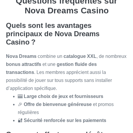
Questions fréquentes sur
Nova Dreams Casino
Quels sont les avantages
principaux de Nova Dreams
Casino ?
Nova Dreams
combine un
catalogue XXL
, de nombreux
bonus attractifs
et une
gestion fluide des
transactions
. Les membres apprécient aussi la
possibilité de jouer sur tous supports sans installer
d’application spécifique.
🎰
Large choix de jeux et fournisseurs
🎉
Offre de bienvenue généreuse
et promos
régulières
🔐
Sécurité renforcée sur les paiements