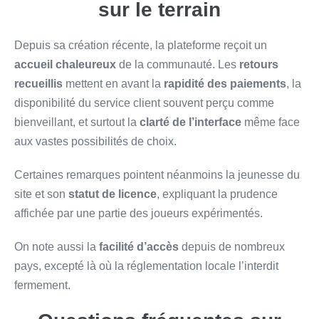
sur le terrain
Depuis sa création récente, la plateforme reçoit un
accueil chaleureux
de la communauté. Les
retours
recueillis
mettent en avant la
rapidité des paiements
, la
disponibilité du service client souvent perçu comme
bienveillant, et surtout la
clarté de l’interface
même face
aux vastes possibilités de choix.
Certaines remarques pointent néanmoins la jeunesse du
site et son
statut de licence
, expliquant la prudence
affichée par une partie des joueurs expérimentés.
On note aussi la
facilité d’accès
depuis de nombreux
pays, excepté là où la réglementation locale l’interdit
fermement.