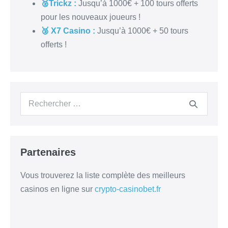
🥈Trickz :
Jusqu’à 1000€ + 100 tours offerts
pour les nouveaux joueurs !
🥉 X7 Casino :
Jusqu’à 1000€ + 50 tours
offerts !
Recherche
pour :
Partenaires
Vous trouverez la liste complète des meilleurs
casinos en ligne sur
crypto-casinobet.fr