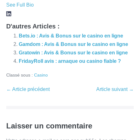
See Full Bio
D'autres Articles :
Bets.io : Avis & Bonus sur le casino en ligne
Gamdom : Avis & Bonus sur le casino en ligne
Gratowin : Avis & Bonus sur le casino en ligne
FridayRoll avis : arnaque ou casino fiable ?
Classé sous :
Casino
Navigation
← Article précédent
Article suivant →
d’article
Laisser un commentaire