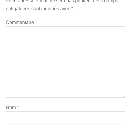
Votre adresse e-mail ne sera pas publiée.
Les champs
obligatoires sont indiqués avec
*
Commentaire
*
Nom
*