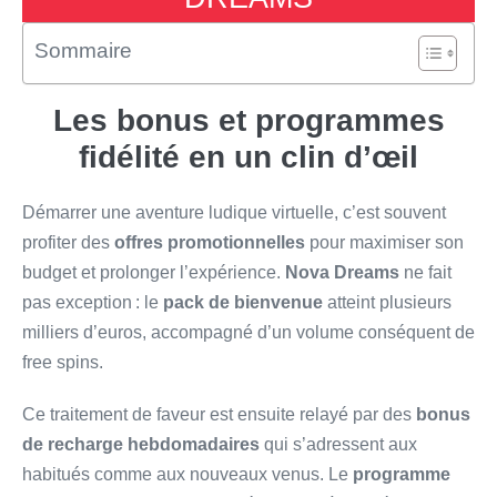
Sommaire
Les bonus et programmes
fidélité en un clin d’œil
Démarrer une aventure ludique virtuelle, c’est souvent
profiter des
offres promotionnelles
pour maximiser son
budget et prolonger l’expérience.
Nova Dreams
ne fait
pas exception : le
pack de bienvenue
atteint plusieurs
milliers d’euros, accompagné d’un volume conséquent de
free spins.
Ce traitement de faveur est ensuite relayé par des
bonus
de recharge hebdomadaires
qui s’adressent aux
habitués comme aux nouveaux venus. Le
programme