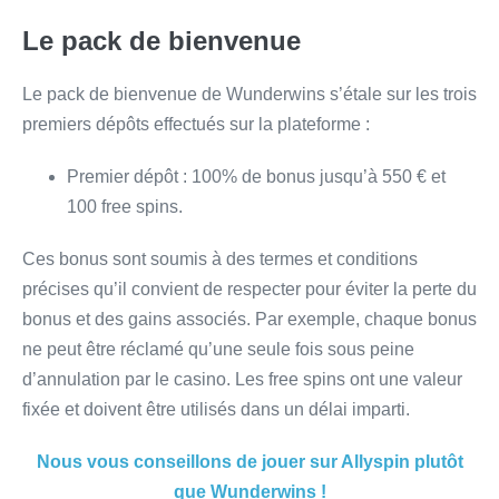
Le pack de bienvenue
Le pack de bienvenue de Wunderwins s’étale sur les trois
premiers dépôts effectués sur la plateforme :
Premier dépôt : 100% de bonus jusqu’à 550 € et
100 free spins.
Ces bonus sont soumis à des termes et conditions
précises qu’il convient de respecter pour éviter la perte du
bonus et des gains associés. Par exemple, chaque bonus
ne peut être réclamé qu’une seule fois sous peine
d’annulation par le casino. Les free spins ont une valeur
fixée et doivent être utilisés dans un délai imparti.
Nous vous conseillons de jouer sur Allyspin plutôt
que Wunderwins !