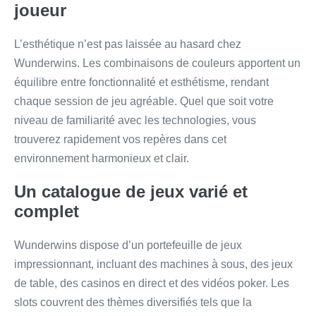
joueur
L’esthétique n’est pas laissée au hasard chez
Wunderwins. Les combinaisons de couleurs apportent un
équilibre entre fonctionnalité et esthétisme, rendant
chaque session de jeu agréable. Quel que soit votre
niveau de familiarité avec les technologies, vous
trouverez rapidement vos repères dans cet
environnement harmonieux et clair.
Un catalogue de jeux varié et
complet
Wunderwins dispose d’un portefeuille de jeux
impressionnant, incluant des machines à sous, des jeux
de table, des casinos en direct et des vidéos poker. Les
slots couvrent des thèmes diversifiés tels que la