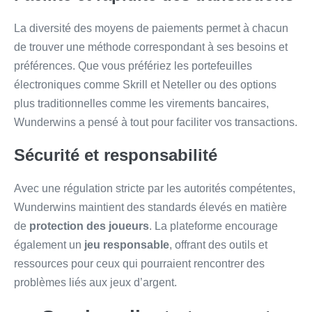
La diversité des moyens de paiements permet à chacun
de trouver une méthode correspondant à ses besoins et
préférences. Que vous préfériez les portefeuilles
électroniques comme Skrill et Neteller ou des options
plus traditionnelles comme les virements bancaires,
Wunderwins a pensé à tout pour faciliter vos transactions.
Sécurité et responsabilité
Avec une régulation stricte par les autorités compétentes,
Wunderwins maintient des standards élevés en matière
de
protection des joueurs
. La plateforme encourage
également un
jeu responsable
, offrant des outils et
ressources pour ceux qui pourraient rencontrer des
problèmes liés aux jeux d’argent.