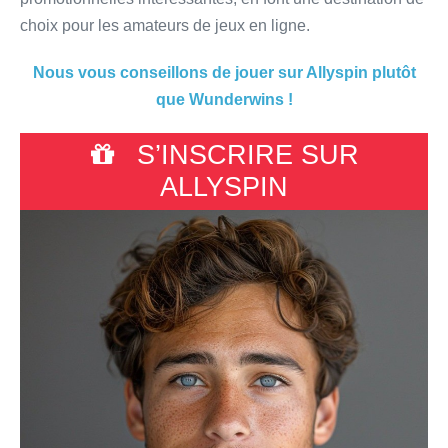
choix pour les amateurs de jeux en ligne.
Nous vous conseillons de jouer sur Allyspin plutôt
que Wunderwins !
S’INSCRIRE SUR
ALLYSPIN