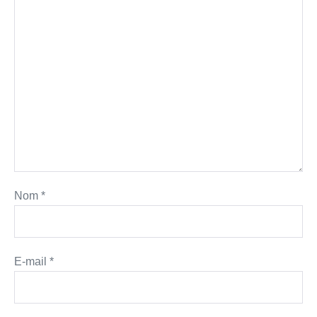
Nom
*
E-mail
*